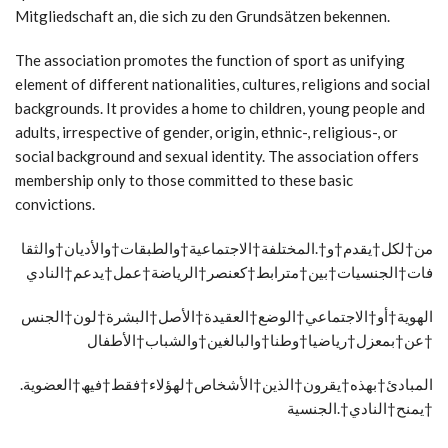
Mitgliedschaft an, die sich zu den Grundsätzen bekennen.
The association promotes the function of sport as unifying
element of different nationalities, cultures, religions and social
backgrounds. It provides a home to children, young people and
adults, irrespective of gender, origin, ethnic-, religious-, or
social background and sexual identity. The association offers
membership only to those committed to these basic
convictions.
من†لكل†یقدم†و†.المختلفة†الاجتماعیة†والطبقات†والأدیان†والثقا
فات†الجنسیات†بین†مترابط†كعنصر†الریاضة†عمل†یدعم†النادي
الھویة†أو†الاجتماعي†الوضع†العقیدة†الأصل†البشرة†لون†الجنس
†عن†بمعزل†ریاضیا†وطنا†والبالغین†والشباب†الأطفال
.المبادئ†بھذه†یقرون†الذین†الأشخاص†لھؤلاء†فقط†فیھ†العضویة
†یمنح†النادي†.الجنسیة