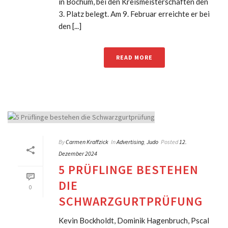
in Bochum, bei den Kreismeisterschaften den
3. Platz belegt. Am 9. Februar erreichte er bei
den [...]
READ MORE
By
Carmen Kraffzick
In
Advertising
,
Judo
Posted
12.
Dezember 2024
5 PRÜFLINGE BESTEHEN
DIE
0
SCHWARZGURTPRÜFUNG
Kevin Bockholdt, Dominik Hagenbruch, Pscal