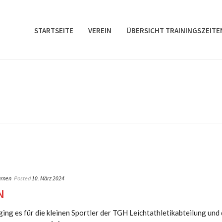
STARTSEITE
VEREIN
ÜBERSICHT TRAININGSZEITE
urnen
Posted
10. März 2024
N
ging es für die kleinen Sportler der TGH Leichtathletikabteilung und