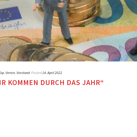
Top
,
Verein
,
Vorstand
Posted
14. April 2022
IR KOMMEN DURCH DAS JAHR“