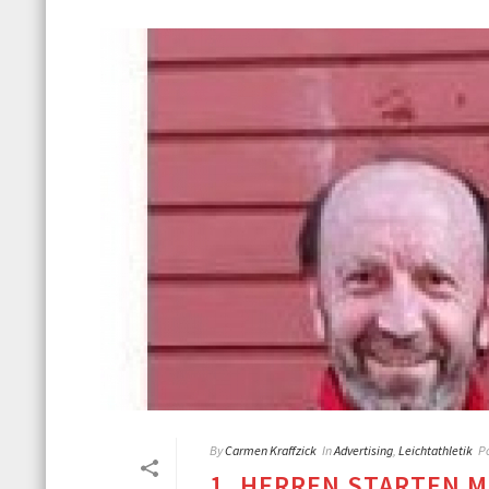
By
Carmen Kraffzick
In
Advertising
,
Leichtathletik
P
1. HERREN STARTEN MI