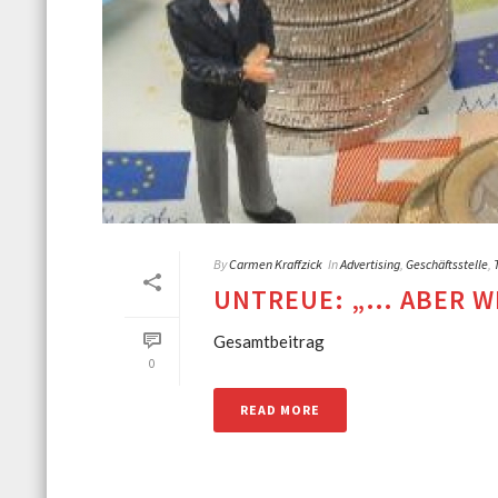
By
Carmen Kraffzick
In
Advertising
,
Geschäftsstelle
,
UNTREUE: „… ABER W
Gesamtbeitrag
0
READ MORE