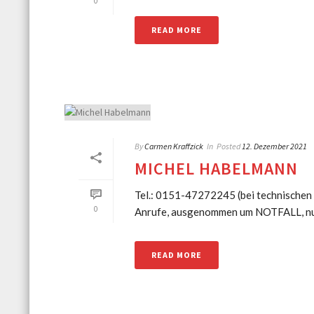
0
READ MORE
By
Carmen Kraffzick
In
Posted
12. Dezember 2021
MICHEL HABELMANN
Tel.: 0151-47272245 (bei technischen N
0
Anrufe, ausgenommen um NOTFALL, nur 
READ MORE